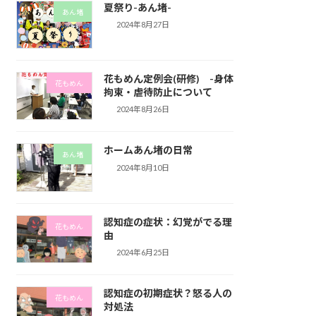
夏祭り-あん堵-
あん堵
2024年8月27日
花もめん定例会(研修) -身体
花もめん
拘束・虐待防止について
2024年8月26日
ホームあん堵の日常
あん堵
2024年8月10日
認知症の症状：幻覚がでる理
花もめん
由
2024年6月25日
認知症の初期症状？怒る人の
花もめん
対処法