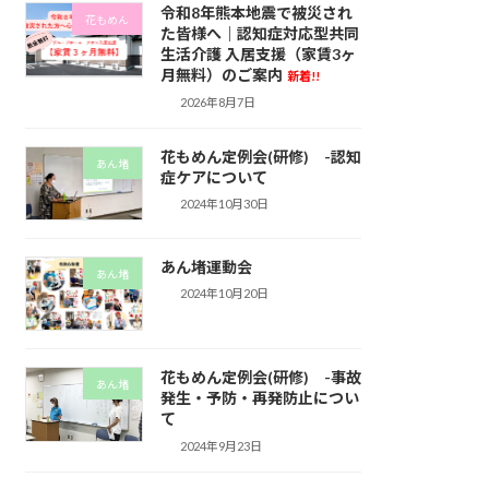
令和8年熊本地震で被災され
花もめん
た皆様へ｜認知症対応型共同
生活介護 入居支援（家賃3ヶ
月無料）のご案内
新着!!
2026年8月7日
花もめん定例会(研修) -認知
あん堵
症ケアについて
2024年10月30日
あん堵運動会
あん堵
2024年10月20日
花もめん定例会(研修) -事故
あん堵
発生・予防・再発防止につい
て
2024年9月23日